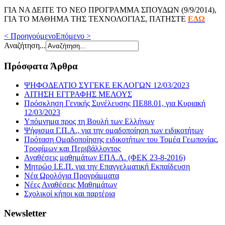
ΓΙΑ ΝΑ ΔΕΙΤΕ ΤΟ ΝΕΟ ΠΡΟΓΡΑΜΜΑ ΣΠΟΥΔΩΝ (9/9/2014),
ΓΙΑ ΤΟ ΜΑΘΗΜΑ ΤΗΣ ΤΕΧΝΟΛΟΓΙΑΣ, ΠΑΤΗΣΤΕ
ΕΔΩ
< Προηγούμενο
Επόμενο >
Αναζήτηση...
Πρόσφατα Άρθρα
ΨΗΦΟΔΕΛΤΙΟ ΣΥΓΕΚΕ ΕΚΛΟΓΩΝ 12/03/2023
ΑΙΤΗΣΗ ΕΓΓΡΑΦΗΣ ΜΕΛΟΥΣ
Πρόσκληση Γενικής Συνέλευσης ΠΕ88.01, για Κυριακή
12/03/2023
Υπόμνημα προς τη Βουλή των Ελλήνων
Ψήφισμα Γ.Π.Α., για την ομαδοποίηση των ειδικοτήτων
Πρόταση Ομαδοποίησης ειδικοτήτων του Τομέα Γεωπονίας,
Τροφίμων και Περιβάλλοντος
Αναθέσεις μαθημάτων ΕΠΑ.Λ. (ΦΕΚ 23-8-2016)
Μητρώο Ι.Ε.Π. για την Επαγγελματική Εκπαίδευση
Νέα Ωρολόγια Προγράμματα
Νέες Αναθέσεις Μαθημάτων
Σχολικοί κήποι και παρτέρια
Newsletter